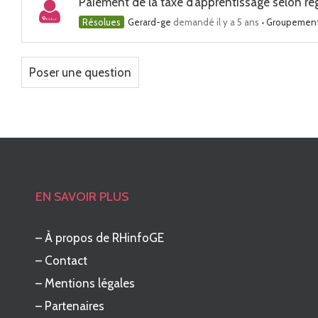
Paiement de la taxe d’apprentissage selon r
Résolues
Gerard-ge
demandé il y a 5 ans
•
Groupement
Poser une question
EN SAVOIR PLUS
–
À propos de RHinfoGE
–
Contact
–
Mentions légales
–
Partenaires