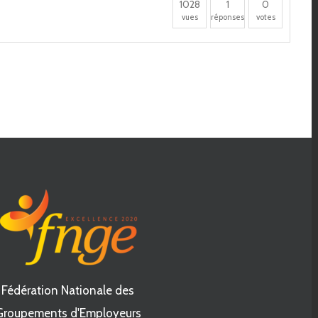
1028
1
0
vues
réponses
votes
Fédération Nationale des
Groupements d'Employeurs