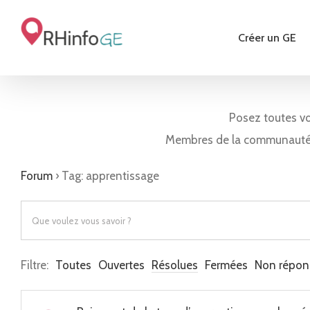
Skip
to
Créer un GE
content
Posez toutes v
Membres de la communauté
Forum
›
Tag: apprentissage
Filtre:
Toutes
Ouvertes
Résolues
Fermées
Non répon