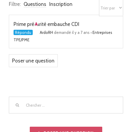
Filtre:
Questions
Inscription
Prime précarité embauche CDI
Répondu
ArdoRH
demandé il y a 7 ans
•
Entreprises
TPE/PME
Poser une question
Chercher
: