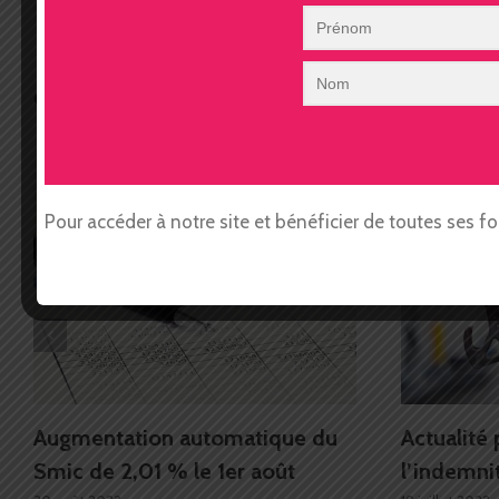
Ces articles peuvent vous intéresser
Pour accéder à notre site et bénéficier de toutes ses f
Augmentation automatique du
Actualité 
Smic de 2,01 % le 1er août
l’indemni