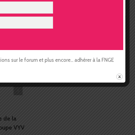
mail
ons sur le forum et plus encore... adhérer à la FNGE
 de la
La prolongation du versement
roupe VYV
de la prime exceptionnelle du