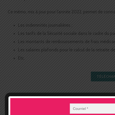
Ce mémo, mis à jour pour l’année 2022, permet de conn
Les indemnités journalières ;
Les tarifs de la Sécurité sociale dans le cadre du pa
Les montants de remboursements de frais médicau
Les salaires plafonds pour le calcul de la retraite de
Etc.
TÉLÉCHAR
Partager cet article