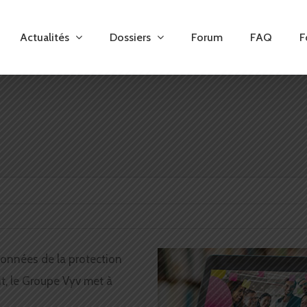
Actualités
Dossiers
Forum
FAQ
F
 données de la protection
t, le Groupe Vyv met à