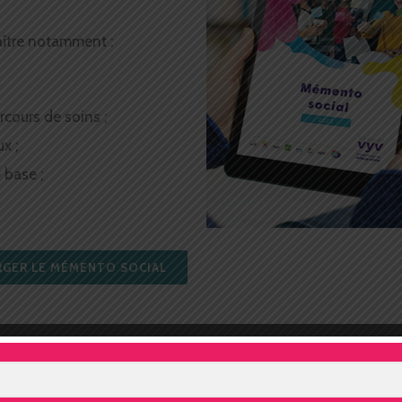
aître notamment :
rcours de soins ;
x ;
 base ;
GER LE MÉMENTO SOCIAL
Facebook
Twitter
L