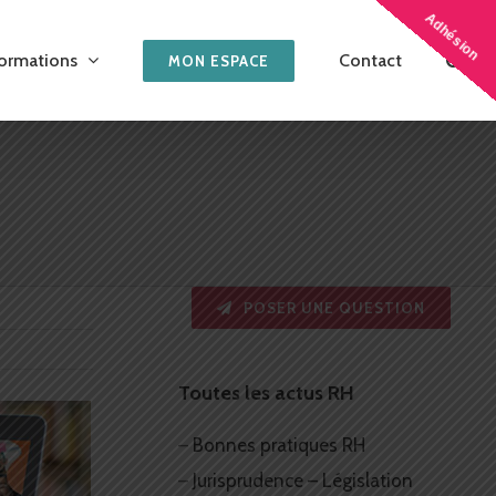
Adhésion
ormations
Contact
MON ESPACE
POSER UNE QUESTION
Toutes les actus RH
–
Bonnes pratiques RH
–
Jurisprudence – Législation