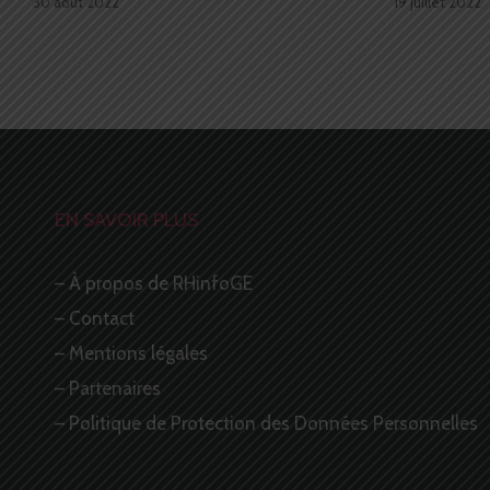
30 août 2022
19 juillet 2022
EN SAVOIR PLUS
–
À propos de RHinfoGE
–
Contact
–
Mentions légales
–
Partenaires
–
Politique de Protection des Données Personnelles