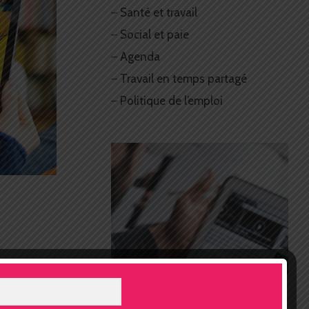
–
Santé et travail
–
Social et paie
–
Agenda
–
Travail en temps partagé
–
Politique de l’emploi
inkedIn
Pinterest
E-