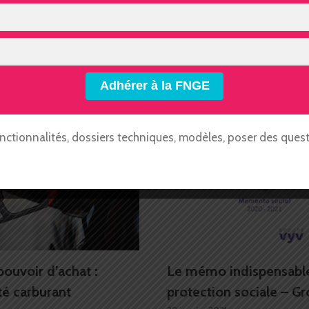
onctionnalités, dossiers techniques, modèles, poser des questi
pouvoir d’achat :
Le mémo indispensable
té carburant
protection sociale – G